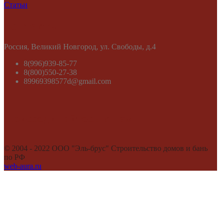
Статьи
Контакты
​Россия, Великий Новгород, ул. Свободы, д.4
8(996)939-85-77
8(800)550-27-38
89969398577d@gmail.com
Присоединяйтесь к нам
© 2004 - 2022 ООО "Эль-брус" Строительство домов и бань
по РФ
web-aura.ru