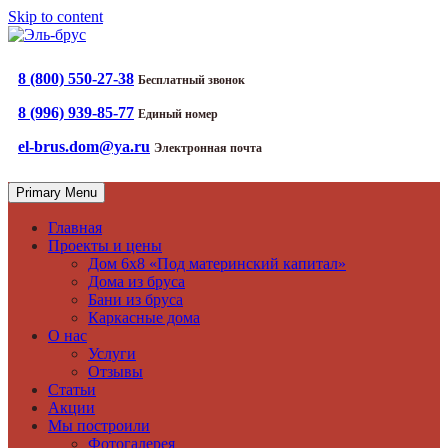
Skip to content
Дома из бруса, бани из бруса, каркасные дома
Эль-брус
8 (800) 550-27-38
Бесплатный звонок
8 (996) 939-85-77
Единый номер
el-brus.dom@ya.ru
Электронная почта
Primary Menu
Главная
Проекты и цены
Дом 6х8 «Под материнский капитал»
Дома из бруса
Бани из бруса
Каркасные дома
О нас
Услуги
Отзывы
Статьи
Акции
Мы построили
Фотогалерея