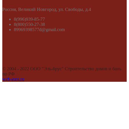
​Россия, Великий Новгород, ул. Свободы, д.4
8(996)939-85-77
8(800)550-27-38
89969398577d@gmail.com
Присоединяйтесь к нам
© 2004 - 2022 ООО "Эль-брус" Строительство домов и бань
по РФ
web-aura.ru