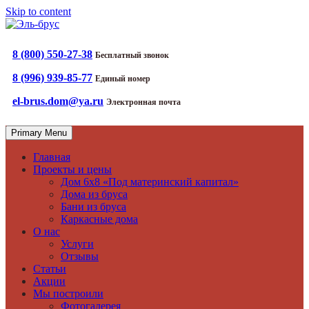
Skip to content
Дома из бруса, бани из бруса, каркасные дома
Эль-брус
8 (800) 550-27-38
Бесплатный звонок
8 (996) 939-85-77
Единый номер
el-brus.dom@ya.ru
Электронная почта
Primary Menu
Главная
Проекты и цены
Дом 6х8 «Под материнский капитал»
Дома из бруса
Бани из бруса
Каркасные дома
О нас
Услуги
Отзывы
Статьи
Акции
Мы построили
Фотогалерея