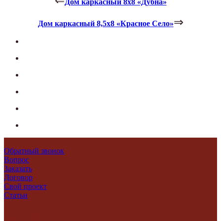
⇐
Дом каркасный 8х8 «Дубна»
⇒
Дом каркасный 8,5х8 «Красное Село»
Обратный звонок
Вопрос
Заказать
Договор
Свой проект
Статьи
Контакты