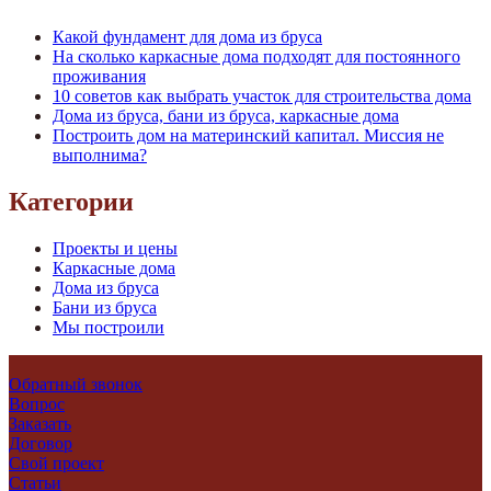
Какой фундамент для дома из бруса
На сколько каркасные дома подходят для постоянного
проживания
10 советов как выбрать участок для строительства дома
Дома из бруса, бани из бруса, каркасные дома
Построить дом на материнский капитал. Миссия не
выполнима?
Категории
Проекты и цены
Каркасные дома
Дома из бруса
Бани из бруса
Мы построили
Обратный звонок
Вопрос
Заказать
Договор
Свой проект
Статьи