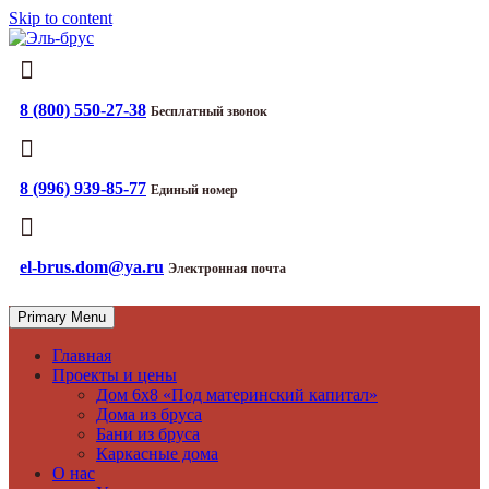
Skip to content
Дома из бруса, бани из бруса, каркасные дома
Эль-брус
8 (800) 550-27-38
Бесплатный звонок
8 (996) 939-85-77
Единый номер
el-brus.dom@ya.ru
Электронная почта
Primary Menu
Главная
Проекты и цены
Дом 6х8 «Под материнский капитал»
Дома из бруса
Бани из бруса
Каркасные дома
О нас