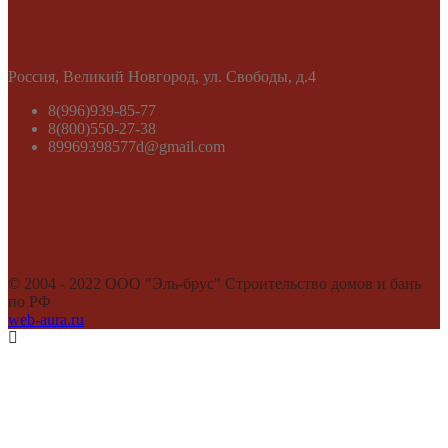
Контакты
​Россия, Великий Новгород, ул. Свободы, д.4
8(996)939-85-77
8(800)550-27-38
89969398577d@gmail.com
Присоединяйтесь к нам
© 2004 - 2022 ООО "Эль-брус" Строительство домов и бань
по РФ
web-aura.ru